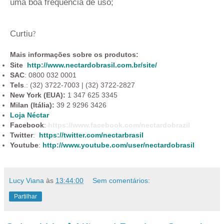
uma boa frequência de uso;
Curtiu
?
Mais informações sobre os produtos:
Site
http://www.nectardobrasil.com.br/site/
SAC
: 0800 032 0001
Tels
.: (32) 3722-7003 | (32) 3722-2827
New York (EUA):
1 347 625 3345
Milan (Itália):
39 2 9296 3426
Loja Néctar
Facebook
:
https://www.facebook.com/nectardobrazil
Twitter
:
https://twitter.com/nectarbrasil
Youtube
:
http://www.youtube.com/user/nectardobrasil
Lucy Viana
às
13:44:00
Sem comentários:
Partilhar