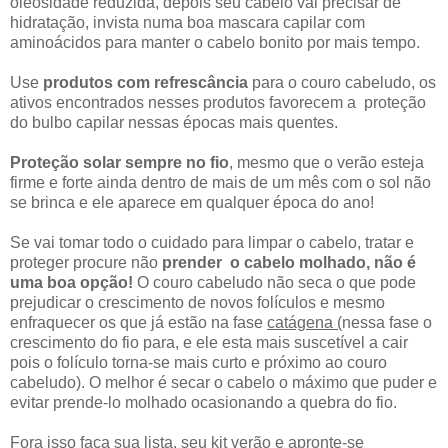
oleosidade reduzida, depois seu cabelo vai precisar de
hidratação, invista numa boa mascara capilar com
aminoácidos para manter o cabelo bonito por mais tempo.
Use
produtos com refrescância
para o couro cabeludo, os
ativos encontrados nesses produtos favorecem a proteção
do bulbo capilar nessas épocas mais quentes.
Proteção solar sempre no fio
, mesmo que o verão esteja
firme e forte ainda dentro de mais de um mês com o sol não
se brinca e ele aparece em qualquer época do ano!
Se vai tomar todo o cuidado para limpar o cabelo, tratar e
proteger procure não
prender o cabelo molhado, não é
uma boa opção!
O couro cabeludo não seca o que pode
prejudicar o crescimento de novos folículos e mesmo
enfraquecer os que já estão na fase
catágena (
nessa fase o
crescimento do fio para, e ele esta mais suscetível a cair
pois o folículo torna-se mais curto e próximo ao couro
cabeludo). O melhor é secar o cabelo o máximo que puder e
evitar prende-lo molhado ocasionando a quebra do fio.
Fora isso faça sua lista, seu kit verão e apronte-se