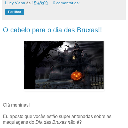
Lucy Viana
às
15:48:00
6 comentários:
Partilhar
O cabelo para o dia das Bruxas!!
Olá meninas!
Eu aposto que vocês estão super antenadas sobre as
maquiagens do
Dia das Bruxas não é
?