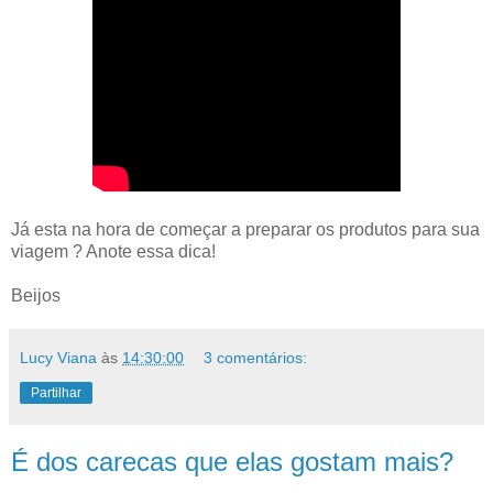
Já esta na hora de começar a preparar os produtos para sua
viagem ? Anote essa dica!
Beijos
Lucy Viana
às
14:30:00
3 comentários:
Partilhar
É dos carecas que elas gostam mais?