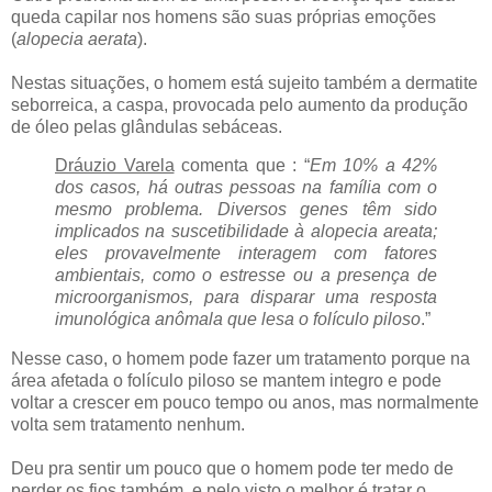
queda capilar nos homens são suas próprias emoções
(
alopecia aerata
).
Nestas situações, o homem está sujeito também a dermatite
seborreica, a caspa, provocada pelo aumento da produção
de óleo pelas glândulas sebáceas.
Dráuzio Varela
comenta que : “
Em 10% a 42%
dos casos, há outras pessoas na família com o
mesmo problema. Diversos genes têm sido
implicados na suscetibilidade à alopecia areata;
eles provavelmente interagem com fatores
ambientais, como o estresse ou a presença de
microorganismos, para disparar uma resposta
imunológica anômala que lesa o folículo piloso
.”
Nesse caso, o homem pode fazer um tratamento porque na
área afetada o folículo piloso se mantem integro e pode
voltar a crescer em pouco tempo ou anos, mas normalmente
volta sem tratamento nenhum.
Deu pra sentir um pouco que o homem pode ter medo de
perder os fios também, e pelo visto o melhor é tratar o