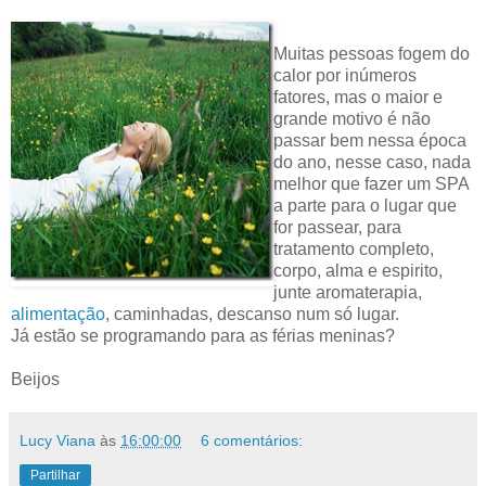
Muitas pessoas fogem do
calor por inúmeros
fatores, mas o maior e
grande motivo é não
passar bem nessa época
do ano, nesse caso, nada
melhor que fazer um SPA
a parte para o lugar que
for passear, para
tratamento completo,
corpo, alma e espirito,
junte aromaterapia,
alimentação
, caminhadas, descanso num só lugar.
Já estão se programando para as férias meninas?
Beijos
Lucy Viana
às
16:00:00
6 comentários:
Partilhar