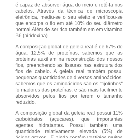
é capaz de absorver água do meio e retê-la nos
cabelos, Através da técnica de microscopia
eletrônica, mediu-se o seu efeito e verificou-se
que encorpa o fio em até 10% do seu diâmetro
normal.Além de ser rica também em em vitamina
B6 (piridoxina).
A composição global de geleia real é de 67% de
água, 12,5% de proteínas, sabemos que as
proteínas auxiliam na reconstrução dos nossos
fios, preenchendo as fissuras nas estrutura dos
fios de cabelo. A geleia real também possui
pequenas quantidades de diversos aminoácidos,
sabemos que os aminoácidos são os “tijolinhos”
formadores das proteínas, e são mais facilmente
absorvidos pelos fios por terem o tamanho
reduzido.
A composição global da geleia real possui 11%
carboidratos (açucares), que importantes
agentes hidratantes. Possui também uma
quantidade relativamente elevada (5%) de
ácidos graxos. E ainda contém vestígios muitos