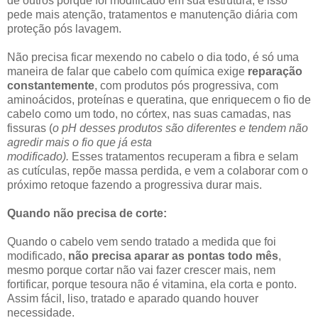
de outros porque foi modificado em sua estrutura, e isso
pede mais atenção, tratamentos e manutenção diária com
proteção pós lavagem.
Não precisa ficar mexendo no cabelo o dia todo, é só uma
maneira de falar que cabelo com química exige
reparação
constantemente
, com produtos pós progressiva, com
aminoácidos, proteínas e queratina, que enriquecem o fio de
cabelo como um todo, no córtex, nas suas camadas, nas
fissuras (
o pH desses produtos são diferentes e tendem não
agredir mais o fio que já esta
modificado).
Esses tratamentos recuperam a fibra e selam
as cutículas, repõe massa perdida, e vem a colaborar com o
próximo retoque fazendo a progressiva durar mais.
Quando não precisa de corte:
Quando o cabelo vem sendo tratado a medida que foi
modificado,
não
precisa aparar as pontas todo mês
,
mesmo porque cortar não vai fazer crescer mais, nem
fortificar, porque tesoura não é vitamina, ela corta e ponto.
Assim fácil, liso, tratado e aparado quando houver
necessidade.