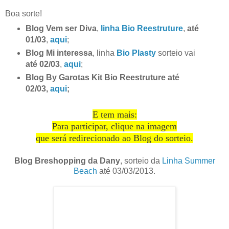
Boa sorte!
Blog Vem ser Diva
,
linha Bio Reestruture
,
até
01/03
,
aqui
;
Blog Mi interessa
, linha
Bio Plasty
sorteio vai
até 02/03
,
aqui
;
Blog By Garotas Kit Bio Reestruture até
02/03,
aqui
;
E tem mais:
Para participar, clique na imagem
que será redirecionado ao Blog do sorteio.
Blog Breshopping da Dany
, sorteio da
Linha Summer
Beach
até 03/03/2013.