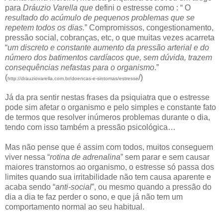
para
Dráuzio Varella que
defini o estresse como :
“ O
resultado do acúmulo de pequenos problemas que se
repetem todos os dias.
”
Compromissos, congestionamento,
pressão social, cobranças, etc, o que muitas vezes acarreta
“
um discreto e constante aumento da pressão arterial e do
número dos batimentos cardíacos que, sem dúvida, trazem
consequências nefastas para o organismo
.”
(
/)
http://drauziovarella.com.br/doencas-e-sintomas/estresse
Já da pra sentir nestas frases da psiquiatra que o estresse
pode sim afetar o organismo e pelo simples e constante fato
de termos que resolver inúmeros problemas durante o dia,
tendo com isso também a pressão psicológica…
Mas não pense que é assim com todos, muitos conseguem
viver nessa “
rotina de adrenalina
” sem parar e sem causar
maiores transtornos ao organismo, o estresse só passa dos
limites quando sua irritabilidade não tem causa aparente e
acaba sendo “
anti-social
”, ou mesmo quando a pressão do
dia a dia te faz perder o sono, e que já não tem um
comportamento normal ao seu habitual.