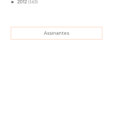
2012
(163)
►
Assinantes