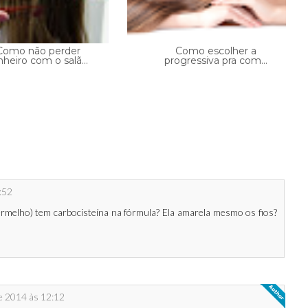
Como não perder
Como escolher a
nheiro com o salã...
progressiva pra com...
:52
vermelho) tem carbocisteína na fórmula? Ela amarela mesmo os fios?
e 2014 às 12:12