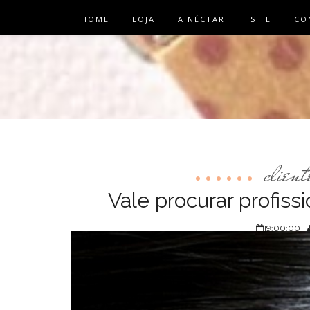
HOME
LOJA
A NÉCTAR
SITE
CO
client
Vale procurar profiss
19:00:00