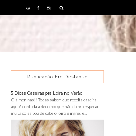
Publicação Em Destaque
5 Dicas Caseiras pra Loira no Verão
Olá meninas!! Todas sabem que receita caseira
aqui é contada a dedo porque não da pra esperar
muita coisa boa de cabelo loiro e ingredie...