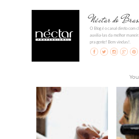
Néctar do Bras
O Blog é o canal direto com 
auxilia-las da melhor maneir
pra gente! Bem vindas!.
You