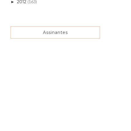
2012
(163)
►
Assinantes