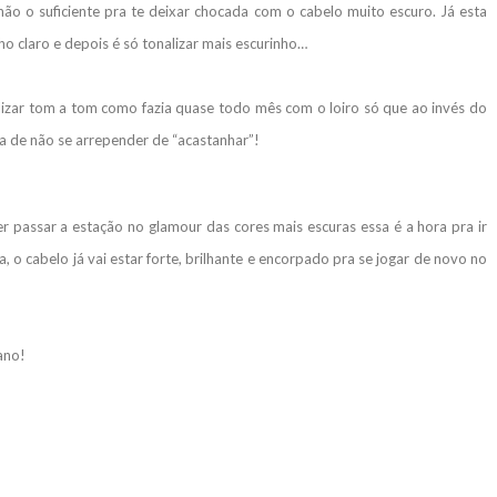
ão o suficiente pra te deixar chocada com o cabelo muito escuro. Já esta
o claro e depois é só tonalizar mais escurinho…
lizar tom a tom como fazia quase todo mês com o loiro só que ao invés do
a de não se arrepender de “acastanhar”!
r passar a estação no glamour das cores mais escuras essa é a hora pra ir
a, o cabelo já vai estar forte, brilhante e encorpado pra se jogar de novo no
ano!