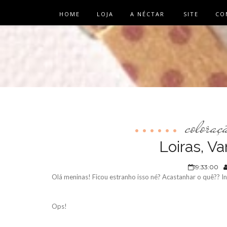
HOME
LOJA
A NÉCTAR
SITE
CO
coloraç
Loiras, V
19:33:00
Olá meninas! Ficou estranho isso né? Acastanhar o quê?? 
Ops!