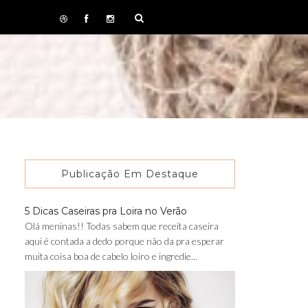
Publicação Em Destaque
5 Dicas Caseiras pra Loira no Verão
Olá meninas!! Todas sabem que receita caseira
aqui é contada a dedo porque não da pra esperar
muita coisa boa de cabelo loiro e ingredie...