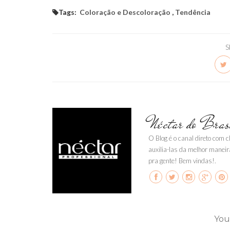
Tags:
Coloração e Descoloração
,
Tendência
S
Néctar do Bras
O Blog é o canal direto com 
auxilia-las da melhor maneir
pra gente! Bem vindas!.
You