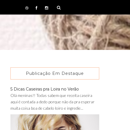
Publicação Em Destaque
5 Dicas Caseiras pra Loira no Verão
Olá meninas!! Todas sabem que receita caseira
aqui é contada a dedo porque não da pra esperar
muita coisa boa de cabelo loiro e ingredie...