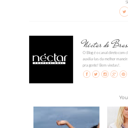
S
Néctar do Bras
O Blog é o canal direto com 
auxilia-las da melhor maneir
pra gente! Bem vindas!.
You