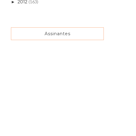
2012
(163)
►
Assinantes