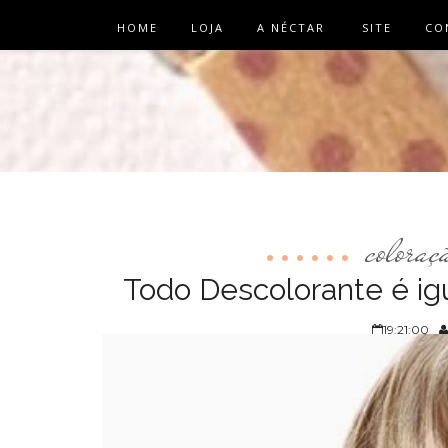
HOME
LOJA
A NÉCTAR
SITE
CO
coloraç
Todo Descolorante é ig
19:21:00