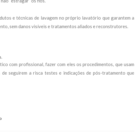
não “estragar” os fios.
dutos e técnicas de lavagem no próprio lavatório que garantem a
nto, sem danos visíveis e tratamentos aliados e reconstrutores.
.
o
.
tico com profissional, fazer com eles os procedimentos, que usam
ém de seguirem a risca testes e indicações de pós-tratamento que
o