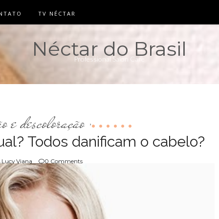
NTATO
TV NÉCTAR
Néctar do Brasil
Professional Salon Care
ão e descoloração
,
ual? Todos danificam o cabelo?
Lucy Viana
0 Comments