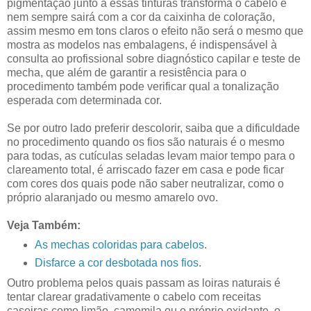
pigmentação junto a essas tinturas transforma o cabelo e
nem sempre sairá com a cor da caixinha de coloração,
assim mesmo em tons claros o efeito não será o mesmo que
mostra as modelos nas embalagens, é indispensável à
consulta ao profissional sobre diagnóstico capilar e teste de
mecha, que além de garantir a resistência para o
procedimento também pode verificar qual a tonalização
esperada com determinada cor.
Se por outro lado preferir descolorir, saiba que a dificuldade
no procedimento quando os fios são naturais é o mesmo
para todas, as cutículas seladas levam maior tempo para o
clareamento total, é arriscado fazer em casa e pode ficar
com cores dos quais pode não saber neutralizar, como o
próprio alaranjado ou mesmo amarelo ovo.
Veja Também:
As mechas coloridas para cabelos
.
Disfarce a cor desbotada nos fios
.
Outro problema pelos quais passam as loiras naturais é
tentar clarear gradativamente o cabelo com receitas
caseiras como limão, camomila ou o próprio oxidante, o