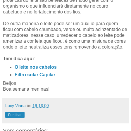
proteicas do leite são benéficas de modo geral com o
organismo o que influenciará diretamente no couro
cabeludo e no fortalecimento dos fios.
De outra maneira o leite pode ser um auxilio para quem
ficou com cabelo chumbado, verde ou muito acinzentado de
matizadores, nesse caso, umedecer o cabelo ao leite pode
amenizar a cor feia que ficou, é como uma mistura de cores
onde o leite neutraliza esses tons removendo a coloração.
Tem dica aqui:
O leite nos cabelos
Filtro solar Capilar
Beijos
Boa semana meninas!
Lucy Viana
às
19:16:00
Partilhar
Sem comentários: