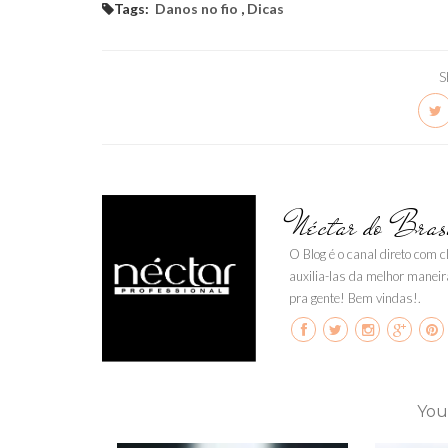
Tags:
Danos no fio
,
Dicas
S
Néctar do Bras
O Blog é o canal direto com 
auxilia-las da melhor maneir
pra gente! Bem vindas!.
You