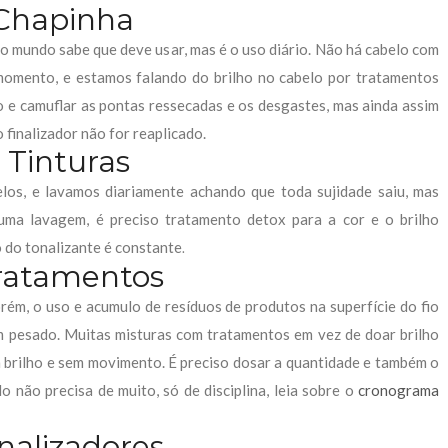
Chapinha
o mundo sabe que deve usar, mas é o uso diário. Não há cabelo com
momento, e estamos falando do brilho no cabelo por tratamentos
 e camuflar as pontas ressecadas e os desgastes, mas ainda assim
 finalizador não for reaplicado.
 Tinturas
elos, e lavamos diariamente achando que toda sujidade saiu, mas
 uma lavagem, é preciso tratamento detox para a cor e o brilho
 do tonalizante é constante
.
ratamentos
orém, o uso e acumulo de resíduos de produtos na superfície do fio
em pesado. Muitas misturas com tratamentos em vez de doar brilho
m brilho e sem movimento. É preciso dosar a quantidade e também o
lo não precisa de muito, só de disciplina, leia sobre o
cronograma
inalizadores