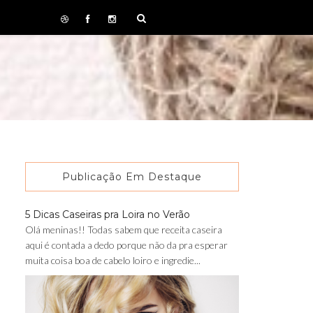
Publicação Em Destaque
5 Dicas Caseiras pra Loira no Verão
Olá meninas!! Todas sabem que receita caseira
aqui é contada a dedo porque não da pra esperar
muita coisa boa de cabelo loiro e ingredie...