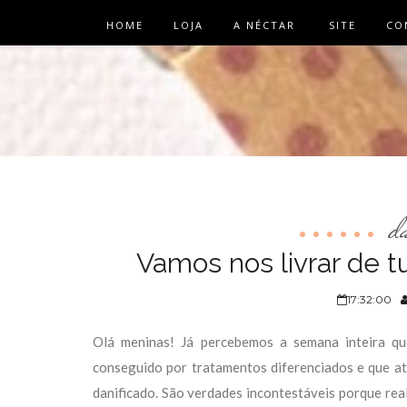
HOME
LOJA
A NÉCTAR
SITE
CO
d
Vamos nos livrar de tu
17:32:00
Olá meninas! Já percebemos a semana inteira qu
conseguido por tratamentos diferenciados e que até
danificado. São verdades incontestáveis porque real