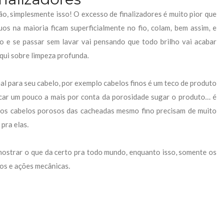
ão, simplesmente isso! O excesso de finalizadores é muito pior que
os na maioria ficam superficialmente no fio, colam, bem assim, e
vo e se passar sem lavar vai pensando que todo brilho vai acabar
aqui sobre limpeza profunda.
al para seu cabelo, por exemplo cabelos finos é um teco de produto
ocar um pouco a mais por conta da porosidade sugar o produto… é
 os cabelos porosos das cacheadas mesmo fino precisam de muito
 pra elas.
trar o que da certo pra todo mundo, enquanto isso, somente os
os e ações mecânicas.