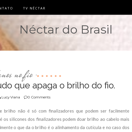
NTATO
TV NÉCTAR
Néctar do Brasil
Professional Salon Care
anos no fio
,
do que apaga o brilho do fio.
Lucy Viana
0 Comments
e brilho não é só com finalizadores que podem ser facilmente
 os silicones dos finalizadores podem doar brilho ao cabelo mais
mente o que da o brilho é o alinhamento da cutícula e no caso dos