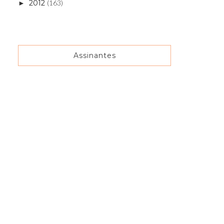
2012
(163)
►
Assinantes