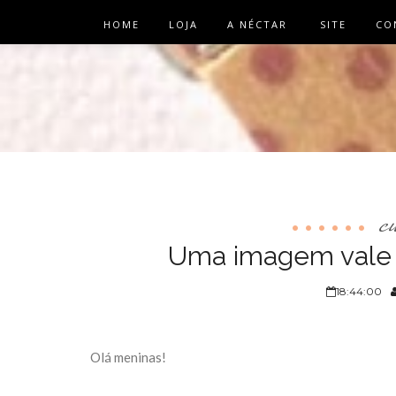
HOME
LOJA
A NÉCTAR
SITE
CO
c
Uma imagem vale m
18:44:00
Olá meninas!