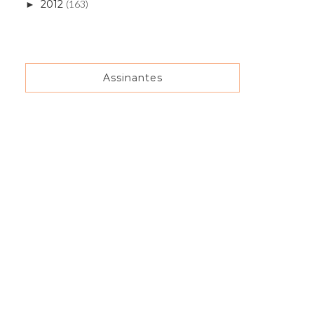
2012
(163)
►
Assinantes