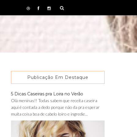
Publicação Em Destaque
5 Dicas Caseiras pra Loira no Verão
Olá meninas!! Todas sabem que receita caseira
aqui é contada a dedo porque não da pra esperar
muita coisa boa de cabelo loiro e ingredie...