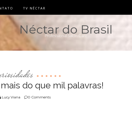
NTATO
TV NÉCTAR
Néctar do Brasil
Professional Salon Care
uriosidades
ais do que mil palavras!
Lucy Viana
0 Comments