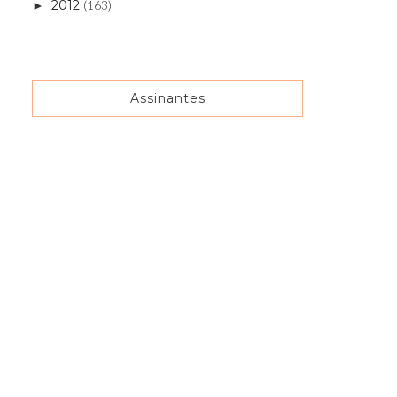
2012
(163)
►
Assinantes