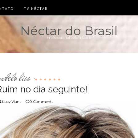
NTATO
TV NÉCTAR
Néctar do Brasil
Professional Salon Care
cabelo liso
,
uim no dia seguinte!
Lucy Viana
0 Comments