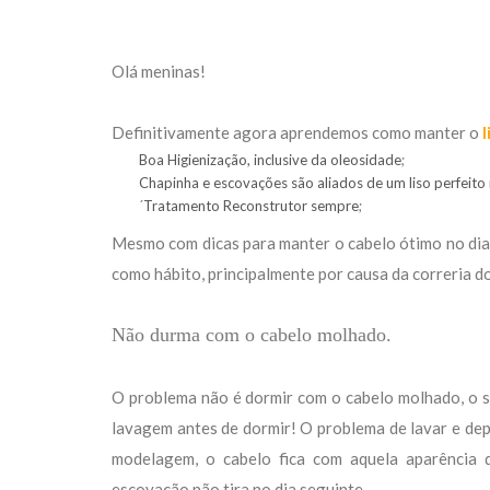
Olá meninas!
Definitivamente agora aprendemos como manter o
l
Boa Higienização, inclusive da oleosidade
;
Chapinha e escovações são aliados de um liso perfeito 
´
Tratamento Reconstrutor sempre
;
Mesmo com dicas para manter o cabelo ótimo no dia
como hábito, principalmente por causa da correria do 
Não durma com o cabelo molhado.
O problema não é dormir com o cabelo molhado, o s
lavagem antes de dormir! O problema de lavar e depo
modelagem, o cabelo fica com aquela aparência d
escovação não tira no dia seguinte.