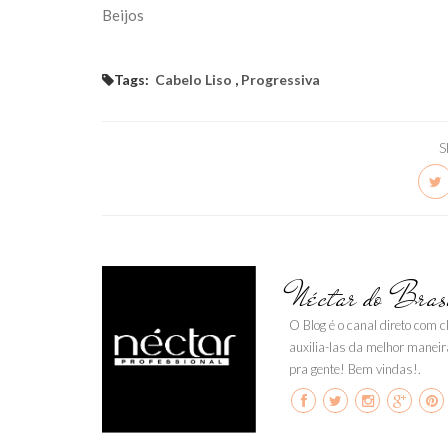
Beijos
Tags:
Cabelo Liso
,
Progressiva
S
Néctar do Bras
O Blog é o canal direto com 
auxilia-las da melhor maneir
pra gente! Bem vindas!.