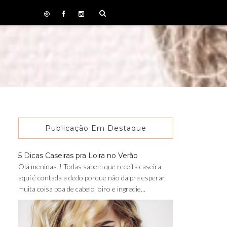
Publicação Em Destaque
5 Dicas Caseiras pra Loira no Verão
Olá meninas!! Todas sabem que receita caseira
aqui é contada a dedo porque não da pra esperar
muita coisa boa de cabelo loiro e ingredie...