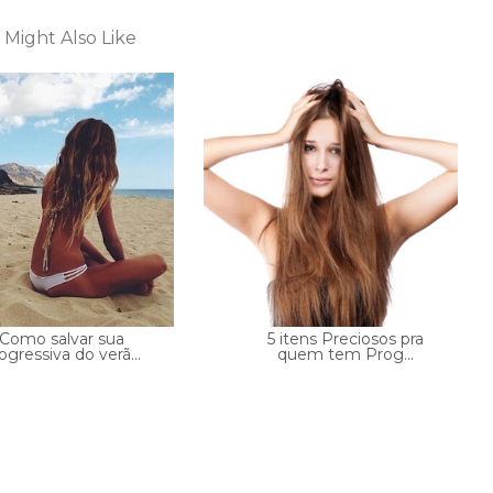
 Might Also Like
Como salvar sua
5 itens Preciosos pra
ogressiva do verã...
quem tem Prog...