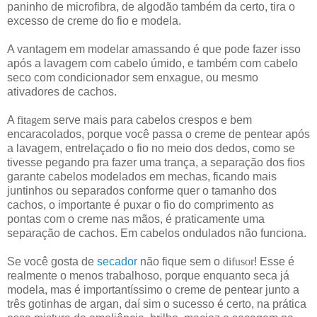
paninho de microfibra, de algodão também da certo, tira o
excesso de creme do fio e modela.
A vantagem em modelar amassando é que pode fazer isso
após a lavagem com cabelo úmido, e também com cabelo
seco com condicionador sem enxague, ou mesmo
ativadores de cachos.
A
fitagem
serve mais para cabelos crespos e bem
encaracolados, porque você passa o creme de pentear após
a lavagem, entrelaçado o fio no meio dos dedos, como se
tivesse pegando pra fazer uma trança, a separação dos fios
garante cabelos modelados em mechas, ficando mais
juntinhos ou separados conforme quer o tamanho dos
cachos, o importante é puxar o fio do comprimento as
pontas com o creme nas mãos, é praticamente uma
separação de cachos. Em cabelos ondulados não funciona.
Se você gosta de
secador
não fique sem o
difusor
! Esse é
realmente o menos trabalhoso, porque enquanto seca já
modela, mas é importantíssimo o creme de pentear junto a
três gotinhas de argan, daí sim o sucesso é certo, na prática