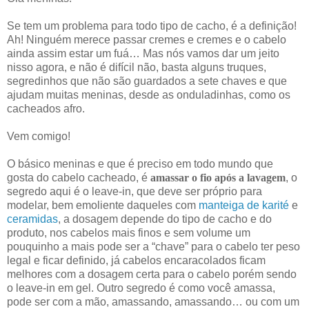
Se tem um problema para todo tipo de cacho, é a definição!
Ah! Ninguém merece passar cremes e cremes e o cabelo
ainda assim estar um fuá… Mas nós vamos dar um jeito
nisso agora, e não é difícil não, basta alguns truques,
segredinhos que não são guardados a sete chaves e que
ajudam muitas meninas, desde as onduladinhas, como os
cacheados afro.
Vem comigo!
O básico meninas e que é preciso em todo mundo que
gosta do cabelo cacheado, é
amassar o fio após a lavagem
, o
segredo aqui é o leave-in, que deve ser próprio para
modelar, bem emoliente daqueles com
manteiga de karité
e
ceramidas
, a dosagem depende do tipo de cacho e do
produto, nos cabelos mais finos e sem volume um
pouquinho a mais pode ser a “chave” para o cabelo ter peso
legal e ficar definido, já cabelos encaracolados ficam
melhores com a dosagem certa para o cabelo porém sendo
o leave-in em gel. Outro segredo é como você amassa,
pode ser com a mão, amassando, amassando… ou com um