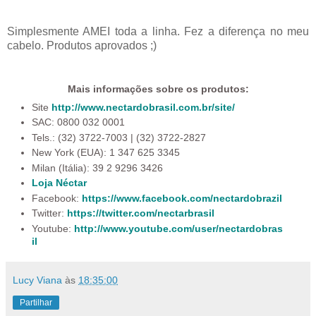
Simplesmente AMEI toda a linha. Fez a diferença no meu
cabelo. Produtos aprovados ;)
Mais informações sobre os produtos:
Site
http://www.nectardobrasil.com.br/site/
SAC: 0800 032 0001
Tels.: (32) 3722-7003 | (32) 3722-2827
New York (EUA): 1 347 625 3345
Milan (Itália): 39 2 9296 3426
Loja Néctar
Facebook:
https://www.facebook.com/nectardobrazil
Twitter:
https://twitter.com/nectarbrasil
Youtube:
http://www.youtube.com/user/nectardobras
il
Lucy Viana
às
18:35:00
Partilhar