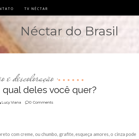
NTATO
TV NÉCTAR
Néctar do Brasil
Professional Salon Care
ão e descoloração
,
, qual deles você quer?
Lucy Viana
0 Comments
preto com creme, ou chumbo, grafite, esqueça amores, o cinza pode