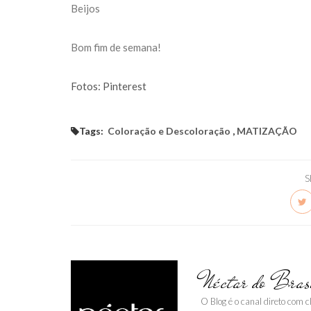
Beijos
Bom fim de semana!
Fotos: Pinterest
Tags:
Coloração e Descoloração
,
MATIZAÇÃO
S
Néctar do Bras
O Blog é o canal direto com 