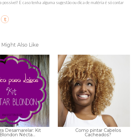
a possível! E caso tenha alguma sugestão ou dica de matéria é só contar
 Might Also Like
ra Desamarelar: Kit
Como pintar Cabelos
Blondon Nécta...
Cacheados?