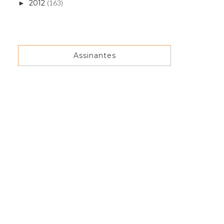
2012
(163)
►
Assinantes