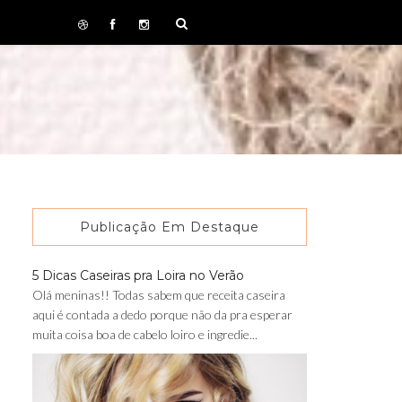
Publicação Em Destaque
5 Dicas Caseiras pra Loira no Verão
Olá meninas!! Todas sabem que receita caseira
aqui é contada a dedo porque não da pra esperar
muita coisa boa de cabelo loiro e ingredie...