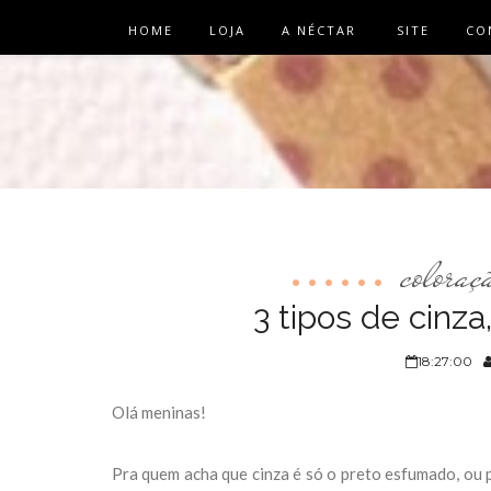
HOME
LOJA
A NÉCTAR
SITE
CO
coloraç
3 tipos de cinza
18:27:00
Olá meninas!
Pra quem acha que cinza é só o preto esfumado, ou 