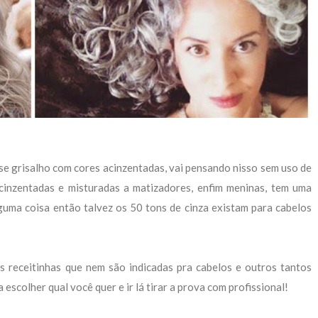
se grisalho com cores acinzentadas, vai pensando nisso sem uso de
acinzentadas e misturadas a matizadores, enfim meninas, tem uma
lguma coisa então talvez os 50 tons de cinza existam para cabelos
as receitinhas que nem são indicadas pra cabelos e outros tantos
scolher qual você quer e ir lá tirar a prova com profissional!