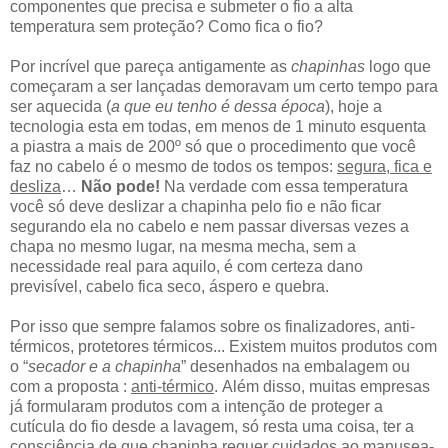
componentes que precisa e submeter o fio a alta
temperatura sem proteção? Como fica o fio?
Por incrível que pareça antigamente as
chapinhas
logo que
começaram a ser lançadas demoravam um certo tempo para
ser aquecida (
a que eu tenho é dessa época
), hoje a
tecnologia esta em todas, em menos de 1 minuto esquenta
a piastra a mais de 200º só que o procedimento que você
faz no cabelo é o mesmo de todos os tempos:
segura, fica e
desliza
…
Não pode!
Na verdade com essa temperatura
você só deve deslizar a chapinha pelo fio e não ficar
segurando ela no cabelo e nem passar diversas vezes a
chapa no mesmo lugar, na mesma mecha, sem a
necessidade real para aquilo, é com certeza dano
previsível, cabelo fica seco, áspero e quebra.
Por isso que sempre falamos sobre os finalizadores, anti-
térmicos, protetores térmicos... Existem muitos produtos com
o “
secador e a chapinha
” desenhados na embalagem ou
com a proposta :
anti-térmico
. Além disso, muitas empresas
já formularam produtos com a intenção de proteger a
cutícula do fio desde a lavagem, só resta uma coisa, ter a
consciência de que chapinha requer cuidados ao manusea-