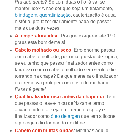
Pra quê gente?
Se com duas o fio já vai se
manter liso? A não ser que seja um tratamento,
blindagem
,
queratinização
, cauterização é outra
história, pra fazer diariamente nada de passar
mais que duas vezes.
A temperatura ideal
: Pra que exagerar, até 190
graus esta bom demais!
Cabelo molhado ou seco
: Erro enorme passar
com cabelo molhado, por uma questão de lógica,
se eu tenho que passar finalizador antes como
faria isso com o cabelo molhado sem sentir o fio
torrando na chapa? De que maneira o finalizador
ou creme vai proteger com ele todo molhado…
Para né gente!
Qual finalizador usar antes da chapinha
: Tem
que passar o
leave-in ou defrizzante termo
ativado todo dia
, seja em creme ou spray e
finalizador como
óleo de argan
que tem silicone
e protege o fio formando um filme.
Cabelo com muitas ondas
: Meninas aqui o