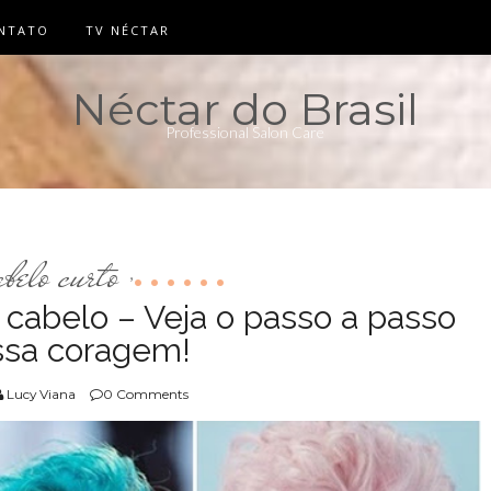
NTATO
TV NÉCTAR
Néctar do Brasil
Professional Salon Care
abelo curto
,
 cabelo – Veja o passo a passo
ssa coragem!
Lucy Viana
0 Comments