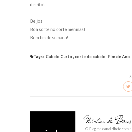
direito!
Beijos
Boa sorte no corte meninas!
Bom fim de semana!
Tags:
Cabelo Curto
,
corte de cabelo
,
Fim de Ano
S
Néctar do Bras
O Blog é o canal direto com 