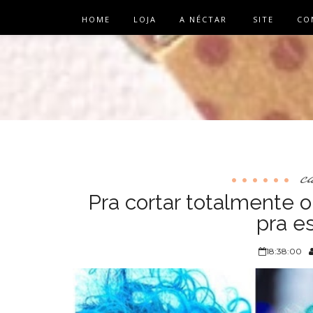
HOME
LOJA
A NÉCTAR
SITE
CO
c
Pra cortar totalmente o
pra e
18:38:00