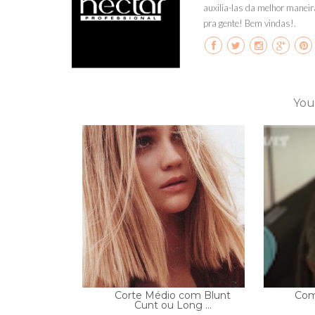
auxilia-las da melhor maneir
pra gente! Bem vindas!.
You
Corte Médio com Blunt
Com
Cunt ou Long ...