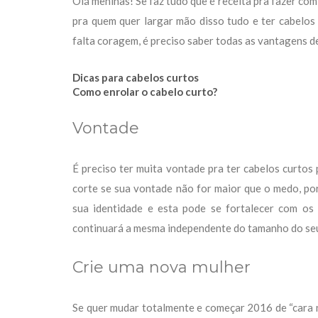
Olá meninas! Se faz tudo que é receita pra fazer com
pra quem quer largar mão disso tudo e ter cabelos
falta coragem, é preciso saber todas as vantagens 
Dicas para cabelos curtos
Como enrolar o cabelo curto?
Vontade
É preciso ter muita vontade pra ter cabelos curtos
corte se sua vontade não for maior que o medo, por
sua identidade e esta pode se fortalecer com os 
continuará a mesma independente do tamanho do seu
Crie uma nova mulher
Se quer mudar totalmente e começar 2016 de “cara 