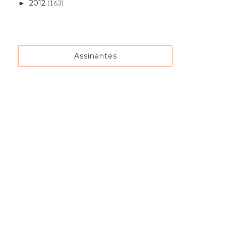
2012
(163)
►
Assinantes