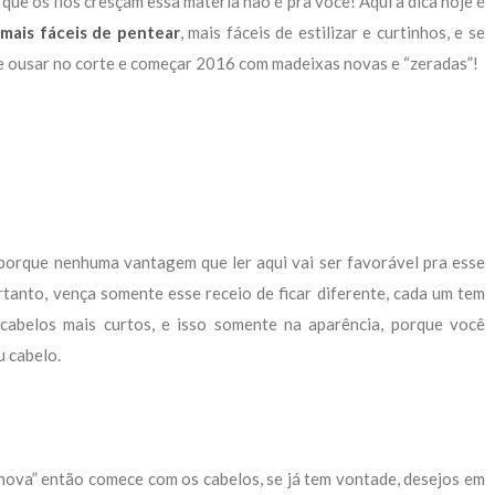
 que os fios cresçam essa matéria não é pra você! Aqui a dica hoje é
mais fáceis de pentear
, mais fáceis de estilizar e curtinhos, e se
de ousar no corte e começar 2016 com madeixas novas e “zeradas”!
 porque nenhuma vantagem que ler aqui vai ser favorável pra esse
tanto, vença somente esse receio de ficar diferente, cada um tem
cabelos mais curtos, e isso somente na aparência, porque você
 cabelo.
nova” então comece com os cabelos, se já tem vontade, desejos em