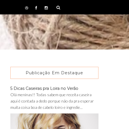
Publicação Em Destaque
5 Dicas Caseiras pra Loira no Verão
Olá meninas!! Todas sabem que receita caseira
aqui é contada a dedo porque não da pra esperar
muita coisa boa de cabelo loiro e ingredie...