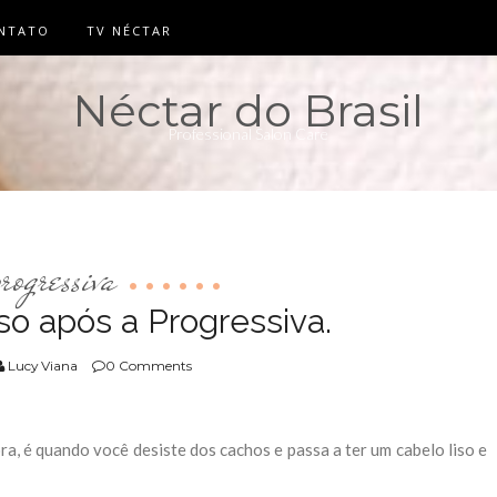
NTATO
TV NÉCTAR
Néctar do Brasil
Professional Salon Care
rogressiva
so após a Progressiva.
Lucy Viana
0 Comments
a, é quando você desiste dos cachos e passa a ter um cabelo liso e