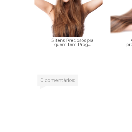
5 itens Preciosos pra
quem tem Prog...
pr
0 comentários: