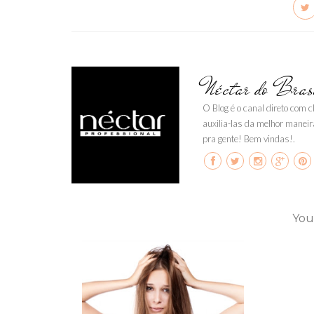
Néctar do Bras
O Blog é o canal direto com 
auxilia-las da melhor maneir
pra gente! Bem vindas!.
You