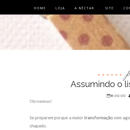
HOME
LOJA
A NÉCTAR
SITE
CO
p
Assumindo o li
18:00:00
Olá meninas!
Se preparem porque a maior
transformação
vem agor
chapado.