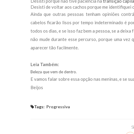
Desisti porque não tive paciência na
transição capila
Desisti de voltar aos cachos porque me identifiquei 
Ainda que outras pessoas tenham opiniões contrár
cabelos ficarão lisos por tempo indeterminado é por
todos os dias, e se isso faz bem a pessoa, se a deixa 
não mude durante esse percurso, porque uma vez qu
aparecer tão facilmente.
Leia Também:
Beleza que vem de dentro
.
E vamos falar sobre essa opção nas meninas, e se su
Beijos
Tags:
Progressiva
S