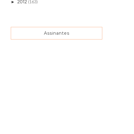
2012
(163)
►
Assinantes