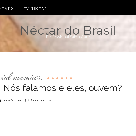
NTATO
TV NÉCTAR
Néctar do Brasil
Professional Salon Care
cial mamães.
. Nós falamos e eles, ouvem?
Lucy Viana
1 Comments