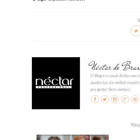
S
Néctar do Bras
O Blog é o canal direto com 
auxilia-las da melhor maneir
pra gente! Bem vindas!.
You