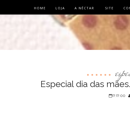
HOME
LOJA
A NÉCTAR
SITE
CO
espe
Especial dia das mães
17:17:00