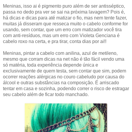
Meninas, isso ai é pigmento puro além de ser antisséptico,
passa no dedo pra ver se sai na próxima lavagem? Pois é,
há dicas e dicas para até matizar o fio, mas nem tente fazer,
muitas já disseram que resseca muito o cabelo conforme for
usando, sem contar, que um erro com matizador você tira
com anti-resíduos, mas um erro com Violeta Genciana é
cabelo roxo na certa, e pra tirar, conta dias por ai!!
Meninas, pintar a cabelo com anilina, azul de metileno,
mesmo que corram dicas na net não é tão fácil vendo uma
só matéria, toda experiência depende única e
exclusivamente de quem testa, sem contar que sim, podem
ocorrer reações alérgicas no couro cabeludo por causa do
álcool e outras substâncias na composição. É arriscado
tentar em casa e sozinha, podendo correr o risco de estragar
seu cabelo além de ficar todo manchado.