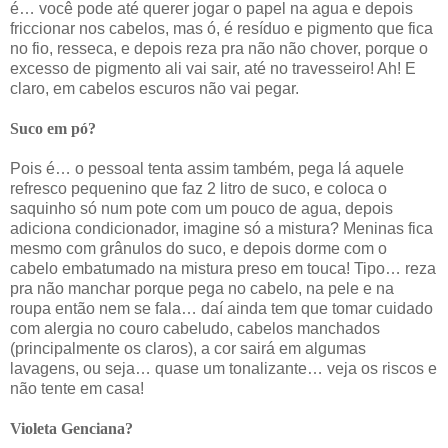
é… você pode até querer jogar o papel na agua e depois
friccionar nos cabelos, mas ó, é resíduo e pigmento que fica
no fio, resseca, e depois reza pra não não chover, porque o
excesso de pigmento ali vai sair, até no travesseiro! Ah! E
claro, em cabelos escuros não vai pegar.
Suco em pó?
Pois é… o pessoal tenta assim também, pega lá aquele
refresco pequenino que faz 2 litro de suco, e coloca o
saquinho só num pote com um pouco de agua, depois
adiciona condicionador, imagine só a mistura? Meninas fica
mesmo com grânulos do suco, e depois dorme com o
cabelo embatumado na mistura preso em touca! Tipo… reza
pra não manchar porque pega no cabelo, na pele e na
roupa então nem se fala… daí ainda tem que tomar cuidado
com alergia no couro cabeludo, cabelos manchados
(principalmente os claros), a cor sairá em algumas
lavagens, ou seja… quase um tonalizante… veja os riscos e
não tente em casa!
Violeta Genciana?