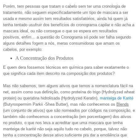
Porém, tem pessoas que tratam o cabelo sem ter uma cronologia de
tratamento, não seguem especificadamente um tipo de mascara a ser
usada e mesmo assim tem resultados satisfatórios, ainda há quem já
tenha tentado usufruir dos benefícios do cronograma capilar e não acha a
mascara ideal, ou não consegue o que se espera em resultados
positivos, enfim… a questão do Cronograma só pode ser falha segundo
alguns detalhes fogem a nós, meras consumidoras que amam os
cabelos, por exemplo:
A Concentração dos Produtos
E quem dera fossemos técnicos em química para saber exatamente o
que significa cada item descrito na composição dos produtos?
Mas não sabemos, tem alguns ativos que temos a nomenclatura fácil na
net, assim como sua definição, como proteína do trigo (Hydrolyzed wheat
protein) ou queratina hidrolisada (Hydrolyzed Keratin),
manteiga de Karité
(Butyrospermim Parkii -Shea Butter), mas não conhecemos os
Blends
(um conjunto de ativos) que são nomeados por códigos na composição, e
também não conhecemos a concentração (em porcentagem) dos ativos
no produto, o que nos leva a acreditar que uma mascara que tenha
manteiga de karité não seja aquilo tudo no cabelo, porque, talvez não
tenha a concentração desse ativo suficiente pra dar a emoliência que