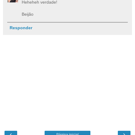
Heheheh verdade!
Beijão
Responder
‹
›
Página inicial