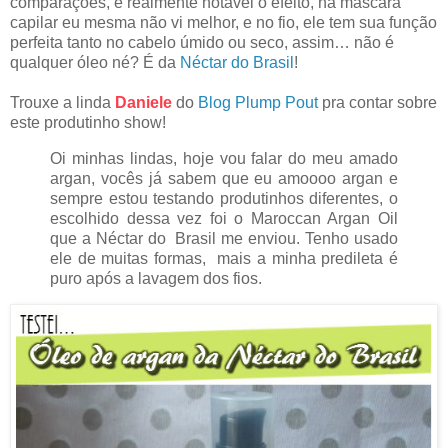
comparações, é realmente notável o efeito, na mascara
capilar eu mesma não vi melhor, e no fio, ele tem sua função
perfeita tanto no cabelo úmido ou seco, assim… não é
qualquer óleo né? É da
Néctar do Brasil
!
Trouxe a linda
Daniele
do
Blog Plump Pout
pra contar sobre
este produtinho show!
Oi minhas lindas, hoje vou falar do meu amado
argan, vocês já sabem que eu amoooo argan e
sempre estou testando produtinhos diferentes, o
escolhido dessa vez foi o Maroccan Argan Oil
que a Néctar do Brasil me enviou. Tenho usado
ele de muitas formas, mais a minha predileta é
puro após a lavagem dos fios.