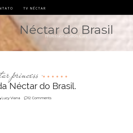
NTATO
TV NÉCTAR
Néctar do Brasil
Professional Salon Care
tar princess
,
a Néctar do Brasil.
Lucy Viana
12 Comments