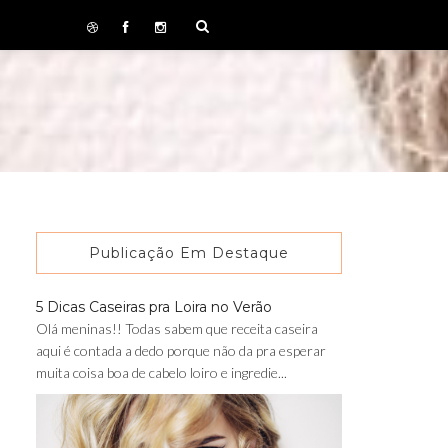
Publicação Em Destaque
5 Dicas Caseiras pra Loira no Verão
Olá meninas!! Todas sabem que receita caseira
aqui é contada a dedo porque não da pra esperar
muita coisa boa de cabelo loiro e ingredie...