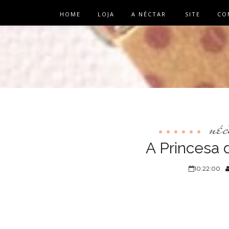
HOME
LOJA
A NÉCTAR
SITE
CO
néc
A Princesa d
10:22:00