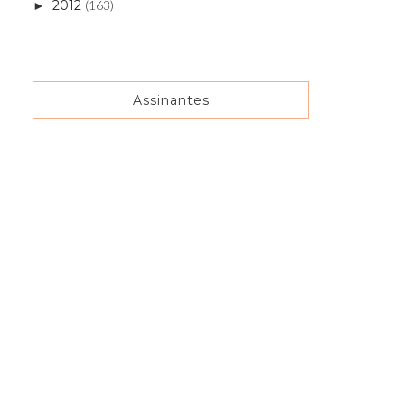
2012
(163)
►
Assinantes