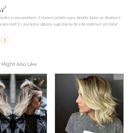
il
clientes e consumidores. Estamos prontos para atender todas as dúvidas e
a possível! E caso tenha alguma sugestão ou dica de matéria é só contar
 Might Also Like