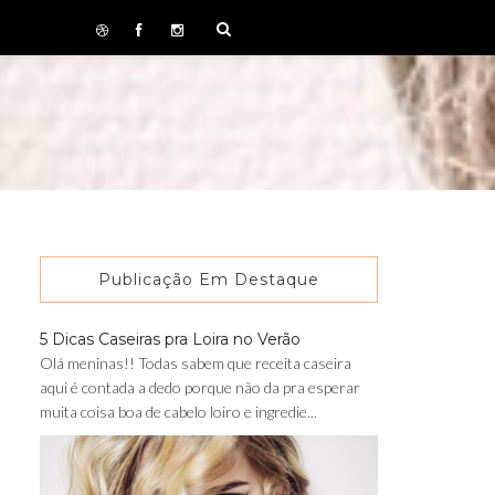
Publicação Em Destaque
5 Dicas Caseiras pra Loira no Verão
Olá meninas!! Todas sabem que receita caseira
aqui é contada a dedo porque não da pra esperar
muita coisa boa de cabelo loiro e ingredie...