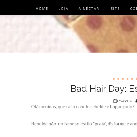
HOME
LOJA
A NÉCTAR
SITE
CO
Bad Hair Day: Es
17:48:00
Olá meninas, que tal o cabelo rebelde e bagunçado?
Rebelde não, no famoso estilo “praia”, disforme e a