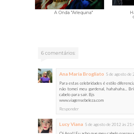
A Onda "Arlequina"
H
6 comentários:
Ana Maria Brogliato
5 de agosto de
Para estas celebridades é estilo diferen
não tomei meu gardenal, hahahaha... Bri
cabelo para sair. Bjs
www.viagensebeleza.com
Responder
Lucy Viana
5 de agosto de 2012 às 21:
Oi Ana!! Eu acho que meu cabelo nasceu n