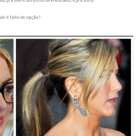
a, pra mim é um estilo diferenciado, e pra você?
ir é falta de opção?