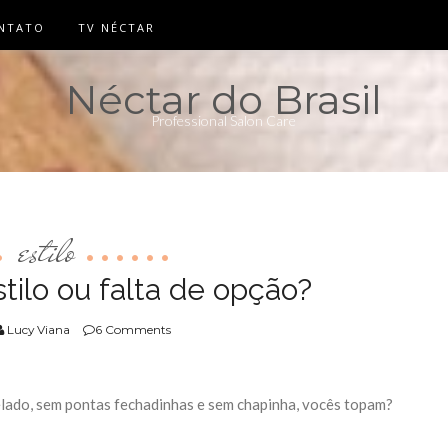
NTATO
TV NÉCTAR
Néctar do Brasil
Professional Salon Care
estilo
tilo ou falta de opção?
Lucy Viana
6 Comments
nelado, sem pontas fechadinhas e sem chapinha, vocês topam?