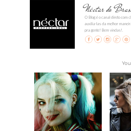
Néctar do Bras
O Blog é o canal direto com 
auxilia-las da melhor maneir
pra gente! Bem vindas!.
You