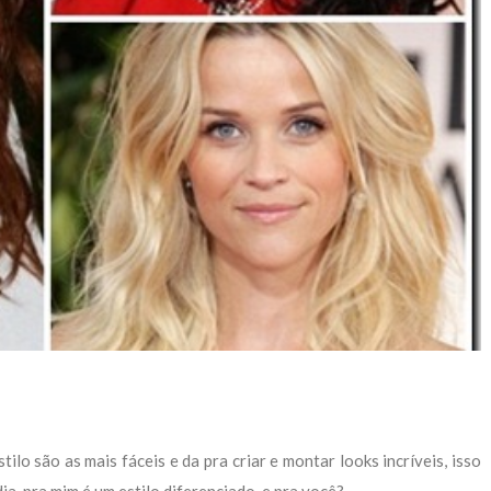
lo são as mais fáceis e da pra criar e montar looks incríveis, isso